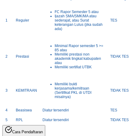
FC Rapor Semester 5 atau
Ijazah SMA/SMK/MA atau
1
Reguler
sederajat, atau Surat
TES
keterangan Lulus (jika sudah
ada)
Minimal Rapor semester 5 >=
85 atau
Memiliki prestasi non
2
Prestasi
TIDAK TES
akademik tingkat kabupaten
atau
Memiliki sertifiat UTBK
Memiliki bukti
kerjasama/kemitraan
3
KEMITRAAN
TIDAK TES
(Sertifikat PKL di UTDI
misalnya)
4
Beasiswa
Diatur tersendiri
TES
5
RPL
Diatur tersendiri
TIDAK TES
Cara Pendaftaran